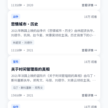
113分钟
·
2020
查看详情 →
获奖
★
9.7
18万
观看
战争
悲情城市·历史
2021年韩国上映的战争片《悲情城市·历史》由林超贤执导，
刘德华、巩俐、赵今麦、宋康昊领衔主演。历史背景下的小人
物史诗，服化道考究，时代质感浓厚。高清正版资源同步更
林超贤 · 刘德华
新，支持多终端流畅播放。
111分钟
·
2021
查看详情 →
NEW
★
9.5
18万
观看
冒险
关于时间管理局的真相
2021年法国上映的冒险片《关于时间管理局的真相》由马丁·
斯科塞斯执导，郑秀文、马丽、刘德华、刘青云领衔主演。动
画式想象力与真人表演结合，适合全年龄观看。适合喜欢强情
马丁·斯科塞斯 · 郑秀文
节与人物刻画的观众收藏观看。
156分钟
·
2021
查看详情 →
趋势
★
8.8
18万
观看
动作