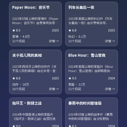
Paper Moon：音乐节
列车长最后一夜
热播
NEW
2025年印度上映的爱情片《Paper
2025年英国上映的科幻片《列车
Moon：音乐节》由贾樟柯执导，
长最后一夜》由朴赞郁执导，蒂
白敬亭、宋康昊、马丽、章子怡
尔达·斯文顿、王景春、王凯、沈
★
8.5
2025
★
6.8
2025
领衔主演。职场与理想冲突被细
腾领衔主演。影片聚焦小人物在
腻呈现，配角群像同样出彩。片
时代洪流中的抉择，细节写实，
爱情
·
4.8万
科幻
·
6.1万
尾彩蛋值得留意，与世界观其他
人物弧光完整。剧情信息含剧透
12个月前
详情 →
13个月前
详情 →
作品存在联动。
保护，建议先观看正片再浏览讨
15集全
45集全
论区。
关于孤儿院的真相
Blue Hour：雪山营救
趋势
获奖
2025年西班牙上映的动作片《关
2024年英国上映的家庭片《Blue
于孤儿院的真相》由达米恩·查泽
Hour：雪山营救》由顾晓刚执
雷执导，咏梅、广濑铃、河正
导，段奕宏、汤唯、役所广司领
★
8.8
2025
★
9.5
2024
宇、王一博领衔主演。爱情与信
衔主演。跨国追凶贯穿全片，动
仰在战争阴影下被反复考验，结
作场面利落，文戏同样扎实。站
动作
·
18万
家庭
·
11万
局留有回味空间。片尾彩蛋值得
内提供多清晰度选择，观影体验
16个月前
详情 →
21个月前
详情 →
留意，与世界观其他作品存在联
稳定流畅。
17集全
13集全
动。
指环王·刚铎之战
暴雨中的时间管理局
热播
NEW
2024年中国香港上映的家庭片
2024年印度上映的战争片《暴雨
《指环王·刚铎之战》由亚历克斯
中的时间管理局》由文牧野执
·加兰执导，巩俐、河正宇、咏
导，朱一龙、海清、菅田将晖领
★
9.0
2024
★
6.5
2024