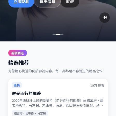
收藏
立即观看
详细信息
🔊
编辑精选
精选推荐
为您精心挑选的优质影视内容，每一部都是不容错过的精品之作
热播
★
7.2
19万
观看
爱情
逆光而行的邮差
2020年西班牙上映的爱情片《逆光而行的邮差》由格蕾塔·葛
韦格执导，马东锡、宋康昊、海清、菅田将晖领衔主演。动画
式想象力与真人表演结合，适合全年龄观看。站内提供多清晰
格蕾塔·葛韦格 · 马东锡
度选择，观影体验稳定流畅。