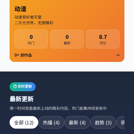
动漫
动漫爱好者天堂
二次元世界，无限精彩
0
0
8.7
热门
最新
评分
0
+ 部作品
→
🕐 实时更新
最新更新
第一时间观看最新上线的精彩内容，热门剧集持续更新中
全部
(
12
)
热播
(
4
)
最新
(
4
)
趋势
(
3
)
获奖
(
24集全
42集全