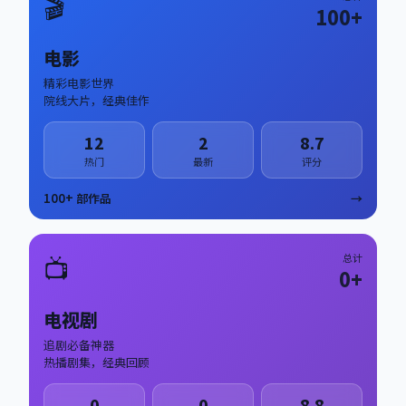
🎬
100
+
电影
精彩电影世界
院线大片，经典佳作
12
2
8.7
热门
最新
评分
100
+ 部作品
→
📺
总计
0
+
电视剧
追剧必备神器
热播剧集，经典回顾
0
0
8.8