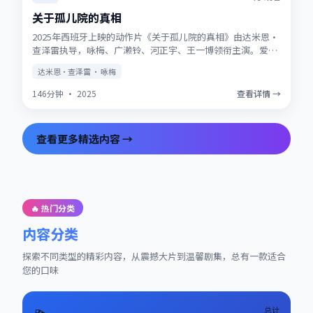
关于孤儿院的真相
2025年西班牙上映的动作片《关于孤儿院的真相》由达米恩·
查泽雷执导，咏梅、广濑铃、河正宇、王一博领衔主演。爱情
与信仰在战争阴影下被反复考验，结局留有回味空间。片尾彩
达米恩·查泽雷 · 咏梅
蛋值得留意，与世界观其他作品存在联动。
146分钟
·
2025
查看详情 →
查看更多精选内容 →
🔥 热门分类
内容分类
探索不同类型的精彩内容，从震撼大片到温馨剧集，总有一款适合
您的口味
总计