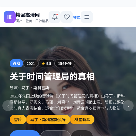
精品高清网
登录
国产·欧美·日韩精品
冒险
2021
★
9.5
156分钟
关于时间管理局的真相
导演：
马丁·斯科塞斯
2021年法国上映的冒险片《关于时间管理局的真相》由马丁·斯科
塞斯执导，郑秀文、马丽、刘德华、刘青云领衔主演。动画式想象
‹
›
力与真人表演结合，适合全年龄观看。适合喜欢强情节与人物刻画
的观众收藏观看。
冒险
马丁·斯科塞斯执导
群星荟萃