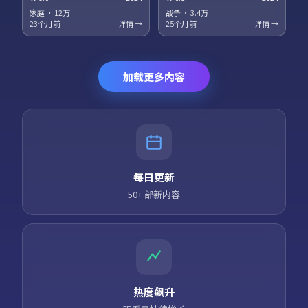
梅、役所广司领衔主演。科幻设
衔主演。法庭戏与街头戏对位，
定服务于人物关系，探讨记忆、
正义主题在灰色地带被重新审
家庭
·
12万
战争
·
3.4万
身份与自由意志的边界。高清正
视。高清正版资源同步更新，支
23个月前
详情 →
25个月前
详情 →
版资源同步更新，支持多终端流
持多终端流畅播放。
畅播放。
加载更多内容
每日更新
50+ 部新内容
热度飙升