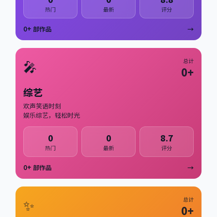
热门
最新
评分
0
+ 部作品
→
🎤
总计
0
+
综艺
欢声笑语时刻
娱乐综艺，轻松时光
0
0
8.7
热门
最新
评分
0
+ 部作品
→
✨
总计
0
+